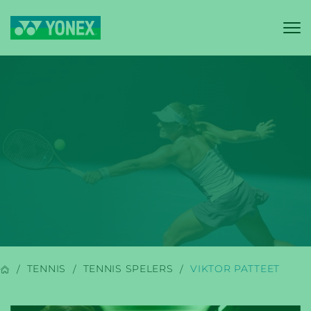
YONEX
BADMINTON
TENNIS
TENNIS SPELERS
VIKTOR PATTEET