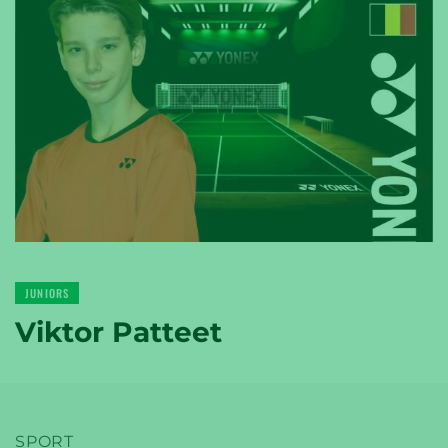
YONEX
TENNIS
YONEX
JUNIORS
GOLF
Viktor Patteet
SPORT