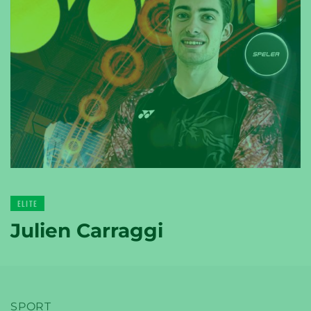
YONEX
TENNIS
YONEX
ELITE
GOLF
Julien Carraggi
SPORT