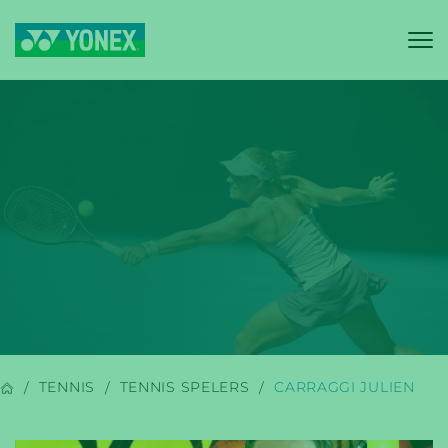
YONEX
BADMINTON
TENNIS
TENNIS SPELERS
CARRAGGI JULIEN