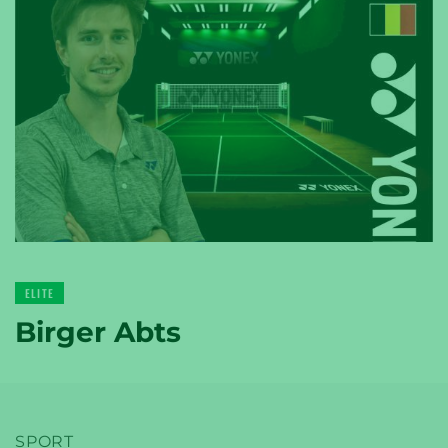
YONEX
TENNIS
YONEX
ELITE
GOLF
Birger Abts
SPORT