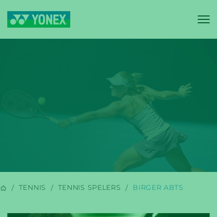
YONEX
BADMINTON
TENNIS
TENNIS SPELERS
BIRGER ABTS