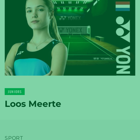
YONEX
TENNIS
YONEX
JUNIORS
GOLF
Loos Meerte
SPORT