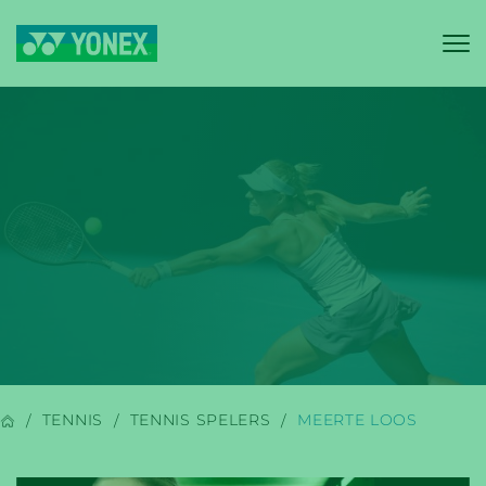
YONEX
BADMINTON
TENNIS
TENNIS SPELERS
MEERTE LOOS