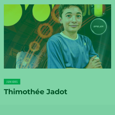
YONEX
TENNIS
YONEX
GOLF
JUNIORS
Thimothée Jadot