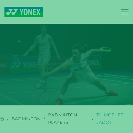
YONEX
BADMINTON
BADMINTON
THIMOTHÉE
BADMINTON
PLAYERS
JADOT