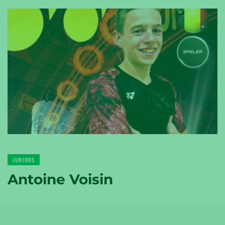
YONEX
TENNIS
YONEX
GOLF
JUNIORS
Antoine Voisin