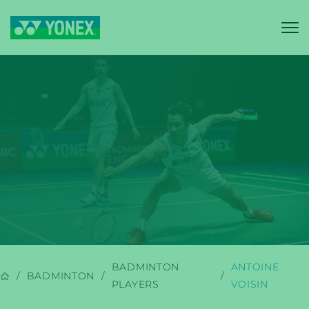
YONEX
BADMINTON
BADMINTON
ANTOINE
BADMINTON
PLAYERS
VOISIN